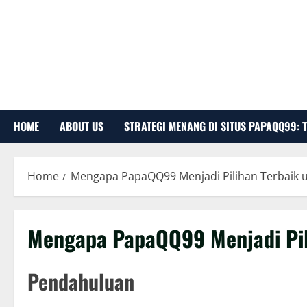
Skip
to
content
HOME
ABOUT US
STRATEGI MENANG DI SITUS PAPAQQ99: T
Home
Mengapa PapaQQ99 Menjadi Pilihan Terbaik
Mengapa PapaQQ99 Menjadi Pil
Pendahuluan