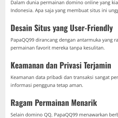
Dalam dunia permainan domino online yang kia
Indonesia. Apa saja yang membuat situs ini ung
Desain Situs yang User-Friendly
PapaQQ99 dirancang dengan antarmuka yang 
permainan favorit mereka tanpa kesulitan.
Keamanan dan Privasi Terjamin
Keamanan data pribadi dan transaksi sangat pen
informasi pengguna tetap aman.
Ragam Permainan Menarik
Selain domino QQ, PapaQQ99 menawarkan berbaga